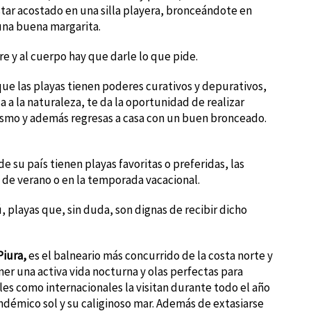
star acostado en una silla playera, bronceándote en
una buena margarita.
re y al cuerpo hay que darle lo que pide.
 que las playas tienen poderes curativos y depurativos,
ca a la naturaleza, te da la oportunidad de realizar
tismo y además regresas a casa con un buen bronceado.
 su país tienen playas favoritas o preferidas, las
 de verano o en la temporada vacacional.
ú, playas que, sin duda, son dignas de recibir dicho
Piura,
es el balneario más concurrido de la costa norte y
ner una activa vida nocturna y olas perfectas para
ales como internacionales la visitan durante todo el año
endémico sol y su caliginoso mar. Además de extasiarse