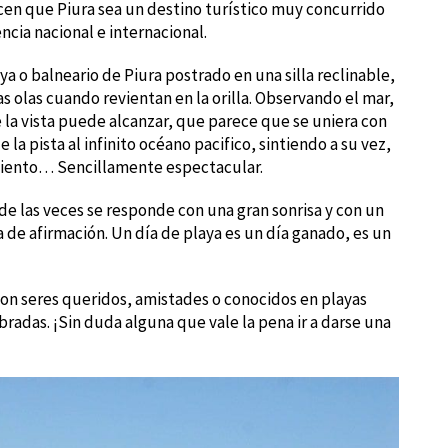
cen que Piura sea un destino turístico muy concurrido
ncia nacional e internacional.
 o balneario de Piura postrado en una silla reclinable,
as olas cuando revientan en la orilla. Observando el mar,
e la vista puede alcanzar, que parece que se uniera con
e la pista al infinito océano pacifico, sintiendo a su vez,
el viento… Sencillamente espectacular.
 de las veces se responde con una gran sonrisa y con un
a de afirmación. Un día de playa es un día ganado, es un
 con seres queridos, amistades o conocidos en playas
adas. ¡Sin duda alguna que vale la pena ir a darse una