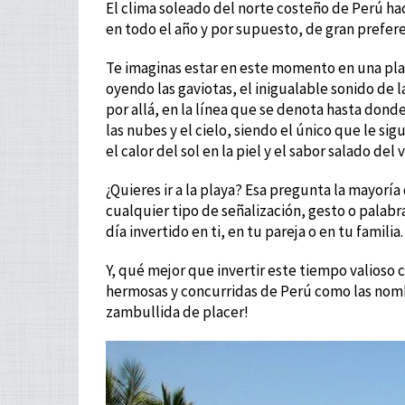
El clima soleado del norte costeño de Perú ha
en todo el año y por supuesto, de gran prefere
Te imaginas estar en este momento en una playa
oyendo las gaviotas, el inigualable sonido de l
por allá, en la línea que se denota hasta dond
las nubes y el cielo, siendo el único que le sigu
el calor del sol en la piel y el sabor salado d
¿Quieres ir a la playa? Esa pregunta la mayoría
cualquier tipo de señalización, gesto o palabr
día invertido en ti, en tu pareja o en tu familia.
Y, qué mejor que invertir este tiempo valioso
hermosas y concurridas de Perú como las nombr
zambullida de placer!