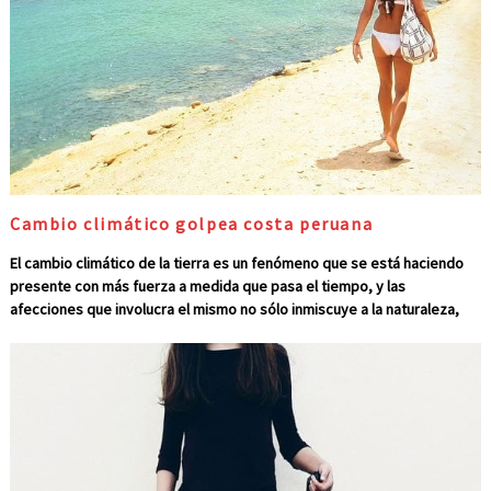
Cambio climático golpea costa peruana
El cambio climático de la tierra es un fenómeno que se está haciendo
presente con más fuerza a medida que pasa el tiempo, y las
afecciones que involucra el mismo no sólo inmiscuye a la naturaleza,
océanos, la costa peruana glaciares o fauna salvaje sensible y
susceptibles a cambios en su ecosistema, sino a todos y cada uno de
los seres vivos que habitan en este planeta y su entorno. Olas de calor
intensas, las fuertes lluvias inesperadas o largas sequias
impredecibles, así como otros fenómenos meteorológicos que
acarrean como consecuencia desastres naturales, son causados por el
cambio climático que