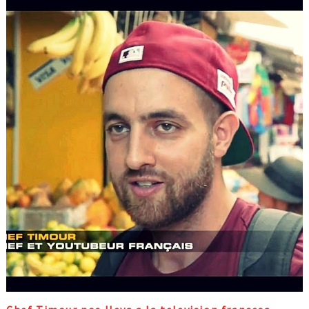
en 2017 para visitar. Las cifras de PromPerú detallan que las llegadas
internacionales a Perú han crecido un cinco por ciento cada año desde
2013. El turismo en Perú ha estado bien posicionado con la rica
gastronomía del país, las maravillas naturales y una gran variedad de
opciones de aventura. El promotor turístico del país atribuyó el
aumento al