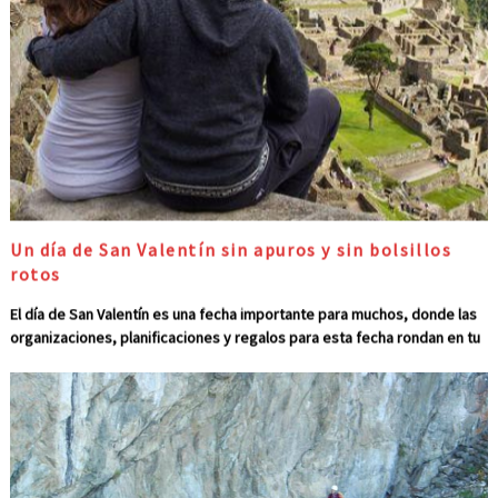
Un día de San Valentín sin apuros y sin bolsillos
rotos
El día de San Valentín es una fecha importante para muchos, donde las
organizaciones, planificaciones y regalos para esta fecha rondan en tu
cabeza desde inicios de febrero. Este día se celebra un sentimiento
emocional tan grande que está presente en cada uno de nosotros
todos los días como lo es el amor. Este bello sentimiento merecemos
palparlo y explorarlo al menos una vez en la vida. Por el amor de alguien
un individuo puede hacer lo que sea ¡hasta botar la casa por la ventana!
Y más, si verdaderamente se está enamorado y si por supuesto se