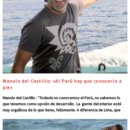
Manolo del Castillo: «Al Perú hay que conocerlo a
pie»
Manolo del Castillo : “Todavía no conocemos el Perú, no sabemos lo
que tenemos como opción de desarrollo. La gente del interior está
muy orgullosa de lo que tiene, felizmente. A diferencia de Lima, que
son más impersonales” palabras textuales de un hombre amante del
reportaje, pasión por la vida y la aventura y ferviente admirador de
este maravilloso país llamado Perú. Manolo Del Castillo Otero es el