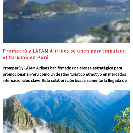
Promperú y LATAM Airlines se unen para impulsar
el turismo en Perú
Promperú y LATAM Airlines han firmado una alianza estratégica para
promocionar al Perú como un destino turístico atractivo en mercados
internacionales clave. Esta colaboración busca aumentar la llegada de
visitantes desde países como Brasil, Chile, Colombia, Ecuador, España,
Estados Unidos y México, que actualmente representan los mayores
emisores de turistas hacia el país. Contenido de Peruvian Airlines ¿En
qué consiste esta alianza? La estrategia contempla una campaña
publicitaria de alto impacto, que se desarrollará entre abril y junio de
2025, y tendrá como objetivo destacar los principales atractivos de
tres destinos emblemáticos del Perú: Arequipa, Cusco y Lima. La
campaña