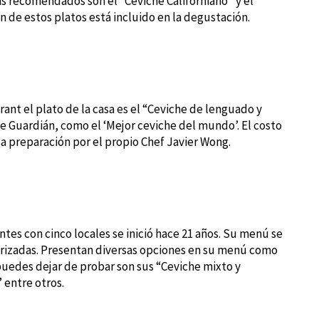
ás recomendados son el “Ceviche Californiano” y el
n de estos platos está incluido en la degustación.
rant el plato de la casa es el “Ceviche de lenguado y
he Guardián, como el ‘Mejor ceviche del mundo’. El costo
 la preparación por el propio Chef Javier Wong.
tes con cinco locales se inició hace 21 años. Su menú se
darizadas. Presentan diversas opciones en su menú como
uedes dejar de probar son sus “Ceviche mixto y
 entre otros.