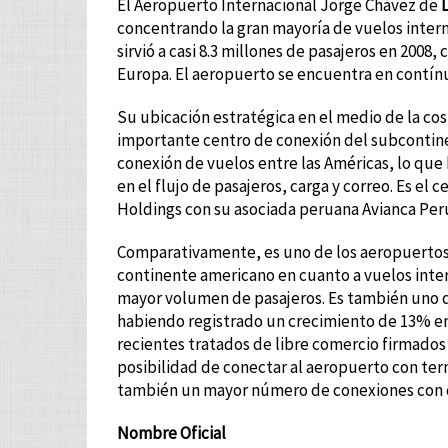
El Aeropuerto Internacional Jorge Chávez de
concentrando la gran mayoría de vuelos intern
sirvió a casi 8.3 millones de pasajeros en 2008
Europa. El aeropuerto se encuentra en contín
Su ubicación estratégica en el medio de la cos
importante centro de conexión del subcontine
conexión de vuelos entre las Américas, lo qu
en el flujo de pasajeros, carga y correo. Es e
Holdings con su asociada peruana Avianca Per
Comparativamente, es uno de los aeropuertos
continente americano en cuanto a vuelos inte
mayor volumen de pasajeros. Es también uno d
habiendo registrado un crecimiento de 13% en 
recientes tratados de libre comercio firmados 
posibilidad de conectar al aeropuerto con ter
también un mayor número de conexiones con 
Nombre Oficial